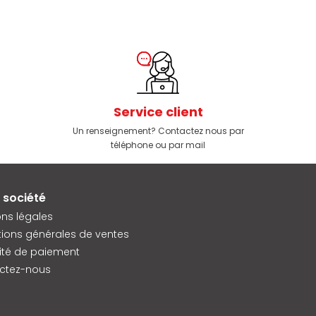
Service client
Un renseignement? Contactez nous par
téléphone ou par mail
 société
ns légales
ions générales de ventes
ité de paiement
ctez-nous