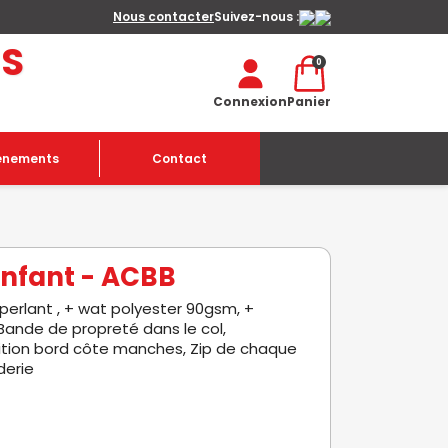
Nous contacter
Suivez-nous :
ES
0
Connexion
Panier
enements
Contact
nfant - ACBB
perlant , + wat polyester 90gsm, +
 Bande de propreté dans le col,
nition bord côte manches, Zip de chaque
derie