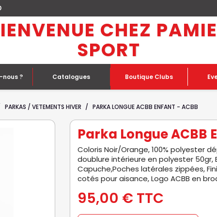
0
IENVENUE CHEZ PAMI
SPORT
-nous ?
Catalogues
Boutique Clubs
Ev
PARKAS / VETEMENTS HIVER
PARKA LONGUE ACBB ENFANT - ACBB
Parka Longue ACBB E
Coloris Noir/Orange, 100% polyester dé
doublure intérieure en polyester 50gr,
Capuche,Poches latérales zippées, Fi
cotés pour aisance, Logo ACBB en bro
95,00 €
TTC